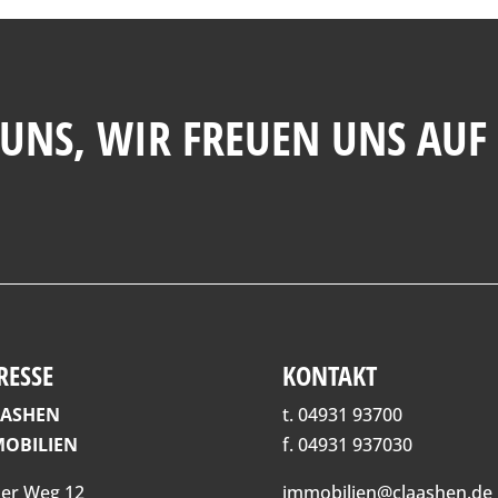
 UNS
, WIR FREUEN UNS AUF
RESSE
KONTAKT
AASHEN
t. 04931 93700
OBILIEN
f. 04931 937030
er Weg 12
immobilien@claashen.de