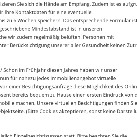
zieren Sie sich die Hände am Empfang. Zudem ist es aufg
r Ihre Kontaktdaten für eine eventuelle
bis zu 6 Wochen speichern. Das entsprechende Formular is
geschriebene Mindestabstand ist in unseren
he wir zudem regelmäßig belüften. Personen mit
ter Berücksichtigung unserer aller Gesundheit keinen Zutri
/ Schon im Frühjahr diesen Jahres haben wir unser
 nun für nahezu jedes Immobilienangebot virtuelle
vor einer Besichtigungsanfrage diese Möglichkeit des Onlin
essent bereits bequem zu Hause einen ersten Eindruck von 
bilie machen. Unsere virtuellen Besichtigungen finden Si
jektseite. (Bitte Cookies akzeptieren, sonst keine Darstell
diglich Einzelbesichtigungen statt. Bitte beachten Sie die